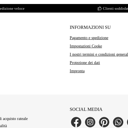
edizione veloce
Clienti soddisfat
INFORMAZIONI SU
Pagamento e spedizione
Impostazioni Cooke
I nostri termini e condizioni general
Protezione dei dati
Impronta
SOCIAL MEDIA
di acquisto rateale
Facebook
Instagram
Pinterest
WhatsAp
L
lità