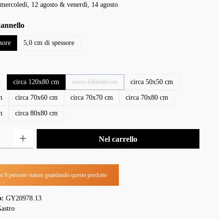
mercoledì, 12 agosto & venerdì, 14 agosto
pannello
sore
5,0 cm di spessore
m
circa 120x80 cm
circa 180x80 cm
circa 50x50 cm
(Questa opzione non è al momento disponibile.)
m
circa 70x60 cm
circa 70x70 cm
circa 70x80 cm
m
circa 80x80 cm
tto: inserisci la quantità desiderata o usa i pulsanti per aumentare o diminuire la q
Nel carrello
e 9 persone stanno guardando questo prodotto
o:
GY20978.13
astro