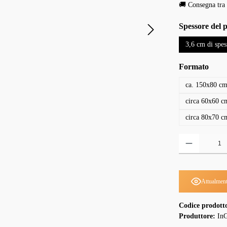
🚚 Consegna tra 
Seleziona
Spessore del 
3,6 cm di spes
Seleziona
Formato
ca. 150x80 c
circa 60x60 c
circa 80x70 c
Quantità del prodo
Attualment
Codice prodott
Produttore:
InG