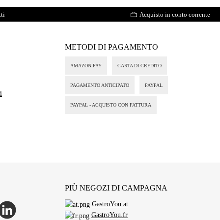
ti
Acquisto in conto corrente
METODI DI PAGAMENTO
AMAZON PAY
CARTA DI CREDITO
PAGAMENTO ANTICIPATO
PAYPAL
i
PAYPAL - ACQUISTO CON FATTURA
PIÙ NEGOZI DI CAMPAGNA
GastroYou.at
p
inkedIn
GastroYou.fr