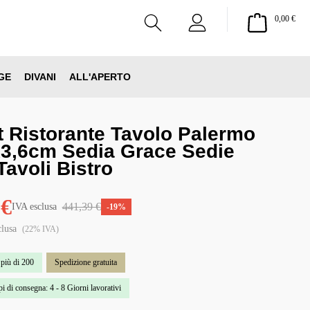
Il ca
0,00 €
GE
DIVANI
ALL'APERTO
t Ristorante Tavolo Palermo
3,6cm Sedia Grace Sedie
Tavoli Bistro
 €
441,39 €
IVA esclusa
-19%
clusa
(22% IVA)
 più di 200
Spedizione gratuita
i di consegna: 4 - 8 Giorni lavorativi