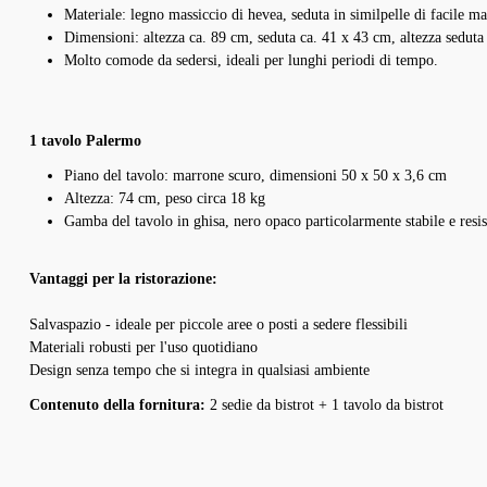
Materiale: legno massiccio di hevea, seduta in similpelle di facile 
Dimensioni: altezza ca. 89 cm, seduta ca. 41 x 43 cm, altezza seduta
Molto comode da sedersi, ideali per lunghi periodi di tempo.
ir verwenden Cookies
ese Website verwendet Cookies, um Ihnen das beste Erlebnis auf unserer Website zu
eten. Sie können auswählen, welche Cookie-Kategorien Sie zulassen möchten.
1 tavolo Palermo
a
Erforderlich
Piano del tavolo: marrone scuro, dimensioni 50 x 50 x 3,6 cm
Cookie
Diese Cookies sind für die Grundfunktionen der Website erforderlich.
Anbieter
Zweck
Dauer
Alle akzeptieren
Anpassen
Alle ablehnen
Altezza: 74 cm, peso circa 18 kg
Funktional
session-
Dieser Shop
Sitzungsverwaltung
Sitzung
Diese Cookies ermöglichen erweiterte Funktionen und Personalisierung.
Gamba del tavolo in ghisa,
nero opaco particolarmente stabile e resis
Analyse
csrf
Dieser Shop
Schutz vor Cross-Site-Request-Forgery
Sitzung
Diese Cookies helfen uns, die Nutzung unserer Website zu verstehen.
Marketing
bubisoft_cookie_consent
Dieser Shop
Speichert Ihre Cookie-Einstellungen
365 Tage
Vantaggi per la ristorazione:
Diese Cookies werden verwendet, um Ihnen relevante Werbung anzuzeigen.
wishlist-enabled
Dieser Shop
Wunschliste-Funktionalität
30 Tage
Salvaspazio - ideale per piccole aree o posti a sedere flessibili
Materiali robusti per l'uso quotidiano
Design senza tempo che si integra in qualsiasi ambiente
Contenuto della fornitura:
2 sedie da bistrot + 1 tavolo da bistrot