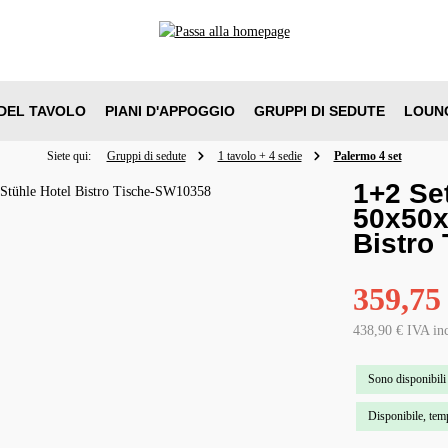
DEL TAVOLO
PIANI D'APPOGGIO
GRUPPI DI SEDUTE
LOUN
Siete qui:
Gruppi di sedute
1 tavolo + 4 sedie
Palermo 4 set
1+2 Se
50x50x
Bistro 
359,75
438,90 € IVA in
Sono disponibili
Disponibile, temp