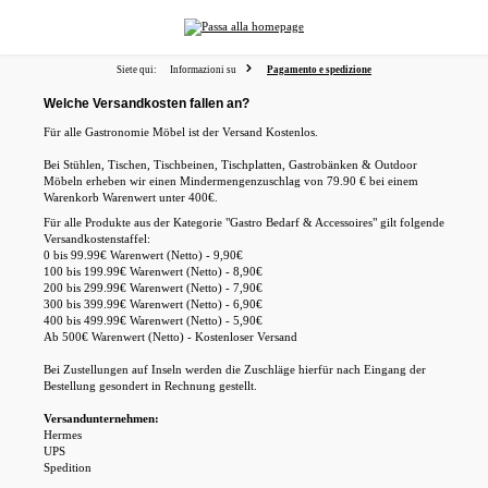
nuto principale
Siete qui:
Informazioni su
Pagamento e spedizione
Welche Versandkosten fallen an?
Für alle Gastronomie Möbel ist der Versand Kostenlos.
Bei Stühlen, Tischen, Tischbeinen, Tischplatten, Gastrobänken & Outdoor
Möbeln erheben wir einen Mindermengenzuschlag von 79.90 € bei einem
Warenkorb Warenwert unter 400€.
Für alle Produkte aus der Kategorie "Gastro Bedarf & Accessoires" gilt folgende
Versandkostenstaffel:
0 bis 99.99€ Warenwert (Netto) - 9,90€
100 bis 199.99€ Warenwert (Netto) - 8,90€
200 bis 299.99€ Warenwert (Netto) - 7,90€
300 bis 399.99€ Warenwert (Netto) - 6,90€
400 bis 499.99€ Warenwert (Netto) - 5,90€
Ab 500€ Warenwert (Netto) - Kostenloser Versand
Bei Zustellungen auf Inseln werden die Zuschläge hierfür nach Eingang der
Bestellung gesondert in Rechnung gestellt.
Versandunternehmen:
Hermes
UPS
Spedition