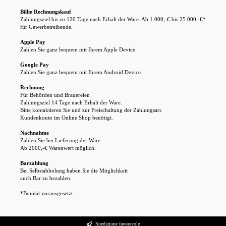
Wir verwenden Cookies
Billie Rechnungskauf
Diese Website verwendet Cookies, um Ihnen das beste Erlebnis auf unserer Website zu
Zahlungsziel bis zu 120 Tage nach Erhalt der Ware. Ab 1.000,-€ bis 25.000,-€*
bieten. Sie können auswählen, welche Cookie-Kategorien Sie zulassen möchten.
für Gewerbetreibende.
Erforderlich
Apple Pay
Diese Cookies sind für die Grundfunktionen der Website erforderlich.
Cookie
Anbieter
Zweck
Dauer
Alle ablehnen
Funktional
Zahlen Sie ganz bequem mit Ihrem Apple Device.
Diese Cookies ermöglichen erweiterte Funktionen und Personalisierung.
Dieser
session-
Sitzungsverwaltung
Sitzung
Analyse
Shop
Google Pay
Anpassen
Diese Cookies helfen uns, die Nutzung unserer Website zu verstehen.
Zahlen Sie ganz bequem mit Ihrem Android Device.
Marketing
Dieser
Schutz vor Cross-Site-Request-
csrf
Sitzung
Diese Cookies werden verwendet, um Ihnen relevante Werbung anzuzeigen.
Shop
Forgery
Alle akzeptieren
Rechnung
Dieser
Speichert Ihre Cookie-
365
Für Behörden und Brauereien
bubisoft_cookie_consent
Shop
Einstellungen
Tage
Zahlungsziel 14 Tage nach Erhalt der Ware.
Dieser
Bitte kontaktieren Sie und zur Freischaltung der Zahlungsart.
wishlist-enabled
Wunschliste-Funktionalität
30 Tage
Shop
Kundenkonto im Online Shop benötigt.
Nachnahme
Zahlen Sie bei Lieferung der Ware.
Ab 2000,-€ Warenwert möglich.
Barzahlung
Bei Selbstabholung haben Sie die Möglichkeit
auch Bar zu bezahlen.
*Bonität vorausgesetzt
Spedizione favorevole