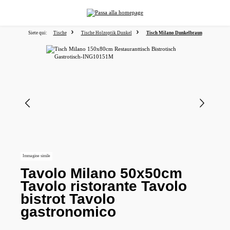
nuto principale
Siete qui:
Tische
Tische Holzoptik Dunkel
Tisch Milano Dunkelbraun
Salta la galleria di immagini
Immagine simile
Tavolo Milano 50x50cm
Tavolo ristorante Tavolo
bistrot Tavolo
gastronomico