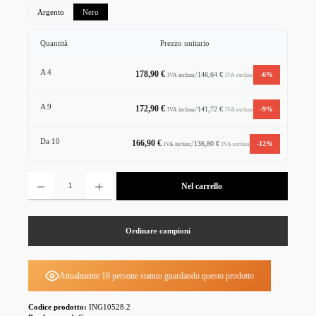
Argento
Nero
Quantità
Prezzo unitario
A
4
178,90 €
/
146,64 €
-6%
IVA esclusa
IVA inclusa
A
9
172,90 €
/
141,72 €
-9%
IVA esclusa
IVA inclusa
Da
10
166,90 €
/
136,80 €
-12%
IVA esclusa
IVA inclusa
Quantità del prodotto: inserisci la quantità desiderata o usa i pulsanti per aumentare o diminuire la 
Nel carrello
Ordinare campioni
Attualmente 18 persone stanno guardando questo prodotto
Codice prodotto:
ING10528.2