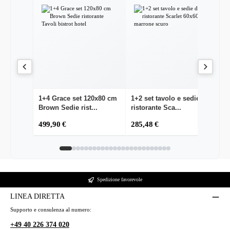
1+4 Grace set 120x80 cm
1+2 set tavolo e sedie da
Pi
Brown Sedie rist...
ristorante Sca...
1
499,90 €
285,48 €
1
Spedizione favorevole
LINEA DIRETTA
Supporto e consulenza al numero:
+49 40 226 374 020