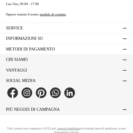
Lun-Ven, 09:00 - 17:00
Oppure tramite il nostro
modulo di contatto
.
SERVICE
INFORMAZIONI SU
METODI DI PAGAMENTO
CHI SIAMO
VANTAGGI
SOCIAL MEDIA
Facebook
Instagram
Pinterest
WhatsApp
LinkedIn
PIÙ NEGOZI DI CAMPAGNA
Tutti i prezzi sono comprensivi di IVA più
, spese di spedizione
ed eventuali spese di spedizione, se non
diversamente indicato.