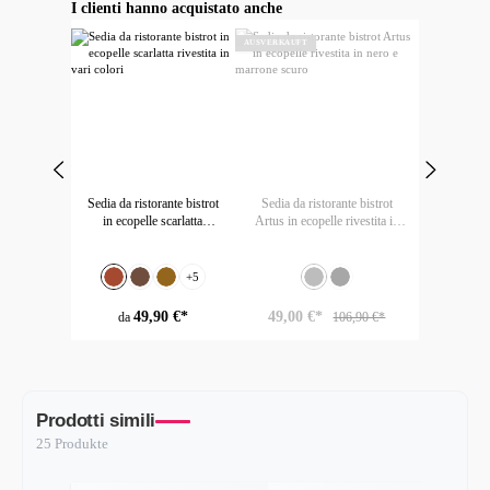
Salta la galleria dei prodotti
I clienti hanno acquistato anche
AUSVERKAUFT
Sedia da ristorante bistrot
Sedia da ristorante bistrot
in ecopelle scarlatta
Artus in ecopelle rivestita in
rivestita in vari colori
nero e marrone scuro
Seleziona
Seleziona
Colore
Colore
+
5
Kupfer
Marrone scuro
Altbraun
Finta pelle - Nero
(Questa opzione non è al momento disponi
Finta pelle - marrone scuro
49,90 €*
49,00 €*
da
106,90 €*
Prodotti simili
25 Produkte