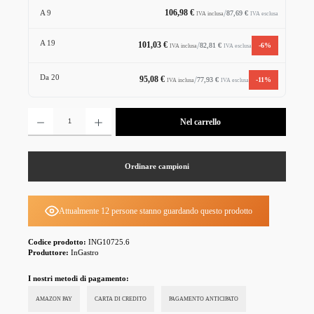
106,98 €
/
87,69 €
A
9
IVA esclusa
IVA inclusa
A
19
101,03 €
/
82,81 €
-6%
IVA esclusa
IVA inclusa
Da
20
95,08 €
/
77,93 €
-11%
IVA esclusa
IVA inclusa
Quantità del prodotto: inserisci la quantità desiderata o usa i pulsanti per aumentare o diminuire la 
Nel carrello
Ordinare campioni
Attualmente 12 persone stanno guardando questo prodotto
Codice prodotto:
ING10725.6
Produttore:
InGastro
I nostri metodi di pagamento:
AMAZON PAY
CARTA DI CREDITO
PAGAMENTO ANTICIPATO