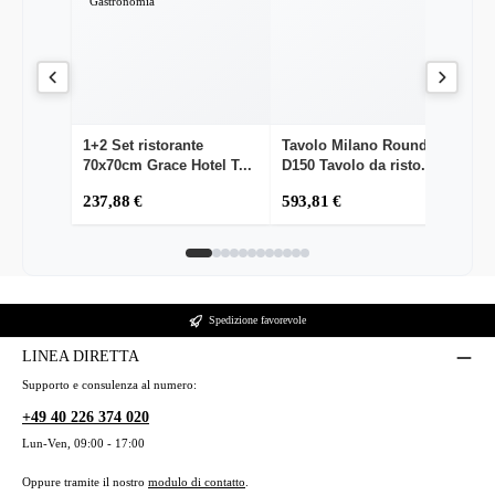
1+2 Set ristorante
Tavolo Milano Round
1+
70x70cm Grace Hotel T...
D150 Tavolo da risto...
ri
237,88 €
593,81 €
2
Spedizione favorevole
LINEA DIRETTA
Supporto e consulenza al numero:
+49 40 226 374 020
Lun-Ven, 09:00 - 17:00
Oppure tramite il nostro
modulo di contatto
.