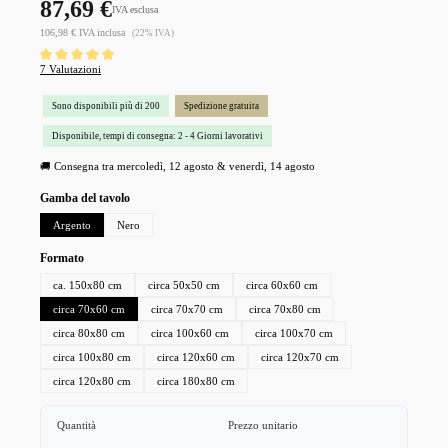
87,69 €
IVA esclusa
106,98 € IVA inclusa
(22% IVA)
Valutazione media di 5 su 5 stelle
7 Valutazioni
Sono disponibili più di 200
Spedizione gratuita
Disponibile, tempi di consegna: 2 - 4 Giorni lavorativi
🚚 Consegna tra mercoledì, 12 agosto & venerdì, 14 agosto
Seleziona
Gamba del tavolo
Argento
Nero
Seleziona
Formato
ca. 150x80 cm
circa 50x50 cm
circa 60x60 cm
circa 70x60 cm
circa 70x70 cm
circa 70x80 cm
circa 80x80 cm
circa 100x60 cm
circa 100x70 cm
circa 100x80 cm
circa 120x60 cm
circa 120x70 cm
circa 120x80 cm
circa 180x80 cm
Quantità
Prezzo unitario