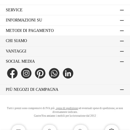
SERVICE
INFORMAZIONI SU
METODI DI PAGAMENTO
CHI SIAMO
VANTAGGI
SOCIAL MEDIA
Facebook
Instagram
Pinterest
WhatsApp
LinkedIn
PIÙ NEGOZI DI CAMPAGNA
Tutti i prezzi sono comprensivi di IVA più
, spese di spedizione
ed eventuali spese di spedizione, se non
diversamente indicato.
GastroYou amiamo i mobili per la ristorazione dal 2012