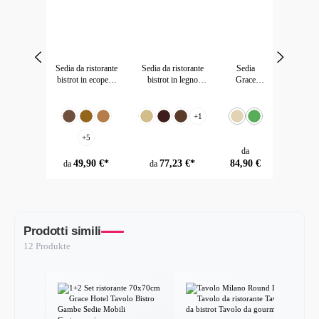
Sedia da ristorante
Sedia da ristorante
Sedia
bistrot in ecopelle
bistrot in legno
Grace
scarlatta rivestita
massiccio Grace in
Restaurant
in vari colori
ecopelle marrone
Hotel
Seleziona
Seleziona
Seleziona
Colore
Colore
Colore
rosso
Bistro
+
1
Marrone scuro
Altbraun
Marrone chiaro
Beige
Holz
Marrone
Beige
(Questa opzione non è al mome
Verde
(Questa opzione non è a
Brown
+
5
prezzo normale:
da
49,90 €*
77,23 €*
84,90 €
da
da
Prodotti simili
12 Produkte