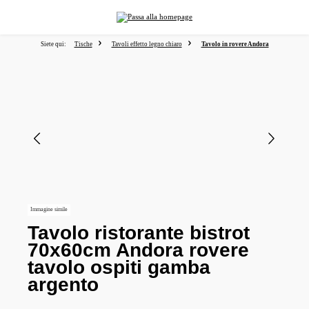
nuto principale
Siete qui:
Tische
Tavoli effetto legno chiaro
Tavolo in rovere Andora
Salta la galleria di immagini
Immagine simile
Tavolo ristorante bistrot
70x60cm Andora rovere
tavolo ospiti gamba
argento