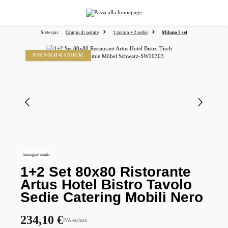
nuto principale
Siete qui:
Gruppi di sedute
1 tavolo + 2 sedie
Milano 2 set
Salta la galleria di immagini
NUR NOCH 42 STUECK!
Immagine simile
1+2 Set 80x80 Ristorante
Artus Hotel Bistro Tavolo
Sedie Catering Mobili Nero
234,10 €
IVA esclusa