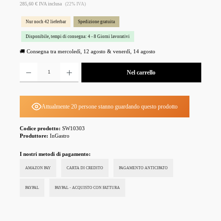
285,60 € IVA inclusa
(22% IVA)
Nur noch 42 lieferbar
Spedizione gratuita
Disponibile, tempi di consegna: 4 - 8 Giorni lavorativi
🚚 Consegna tra mercoledì, 12 agosto & venerdì, 14 agosto
Quantità del prodotto: inserisci la quantità desiderata o usa i pulsanti per aumentare o diminuire la 
Nel carrello
Attualmente 20 persone stanno guardando questo prodotto
Codice prodotto:
SW10303
Produttore:
InGastro
I nostri metodi di pagamento:
AMAZON PAY
CARTA DI CREDITO
PAGAMENTO ANTICIPATO
PAYPAL
PAYPAL - ACQUISTO CON FATTURA