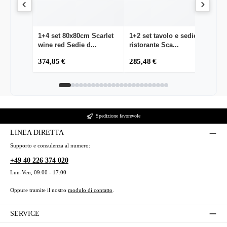
1+4 set 80x80cm Scarlet
1+2 set tavolo e sedie da
1
wine red Sedie d...
ristorante Sca...
Br
374,85 €
285,48 €
53
Spedizione favorevole
LINEA DIRETTA
Supporto e consulenza al numero:
+49 40 226 374 020
Lun-Ven, 09:00 - 17:00
Oppure tramite il nostro
modulo di contatto
.
SERVICE