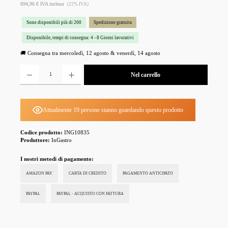
694,96 € IVA inclusa
(22% IVA)
Sono disponibili più di 200
Spedizione gratuita
Disponibile, tempi di consegna: 4 - 8 Giorni lavorativi
🚚 Consegna tra mercoledì, 12 agosto & venerdì, 14 agosto
Quantità del prodotto: inserisci la quantità desiderata o usa i pulsanti per aumentare o diminuire la 
Nel carrello
Attualmente 19 persone stanno guardando questo prodotto
Codice prodotto:
ING10835
Produttore:
InGastro
I nostri metodi di pagamento:
AMAZON PAY
CARTA DI CREDITO
PAGAMENTO ANTICIPATO
PAYPAL
PAYPAL - ACQUISTO CON FATTURA