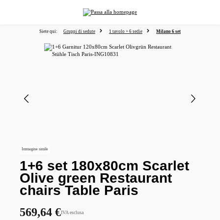
nuto principale
Siete qui:
Gruppi di sedute
1 tavolo + 6 sedie
Milano 6 set
Salta la galleria di immagini
Immagine simile
1+6 set 180x80cm Scarlet
Olive green Restaurant
chairs Table Paris
569,64 €
IVA esclusa