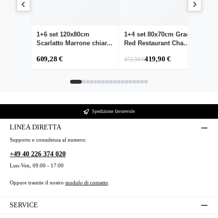
1+6 set 120x80cm
1+4 set 80x70cm Grace
1
Scarlatto Marrone chiar...
Red Restaurant Cha...
Sc
609,28 €
419,90 €
6
472,50 €
Spedizione favorevole
LINEA DIRETTA
Supporto e consulenza al numero:
+49 40 226 374 020
Lun-Ven, 09:00 - 17:00
Oppure tramite il nostro
modulo di contatto
.
SERVICE