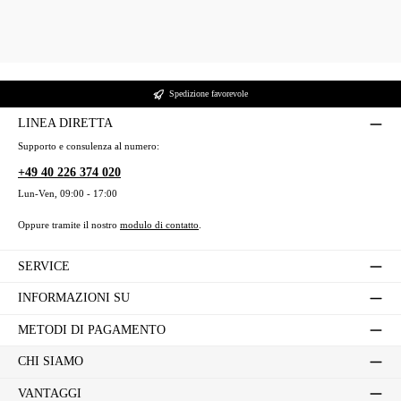
Alle akzeptieren
Dieser
Speichert Ihre Cookie-
365
bubisoft_cookie_consent
Shop
Einstellungen
Tage
Dieser
wishlist-enabled
Wunschliste-Funktionalität
30 Tage
Shop
Spedizione favorevole
LINEA DIRETTA
Supporto e consulenza al numero:
+49 40 226 374 020
Lun-Ven, 09:00 - 17:00
Oppure tramite il nostro
modulo di contatto
.
SERVICE
INFORMAZIONI SU
METODI DI PAGAMENTO
CHI SIAMO
VANTAGGI