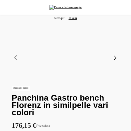
nuto principale
Siete qui:
Divani
Salta la galleria di immagini
Immagine simile
Panchina Gastro bench
Florenz in similpelle vari
colori
176,15 €
IVA esclusa