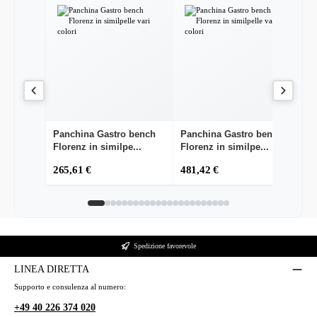
Panchina Gastro bench
Panchina Gastro bench
P
Florenz in similpe...
Florenz in similpe...
Fl
265,61 €
481,42 €
4
Spedizione favorevole
LINEA DIRETTA
Supporto e consulenza al numero:
+49 40 226 374 020