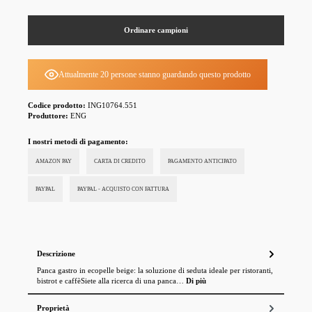
Ordinare campioni
Attualmente 20 persone stanno guardando questo prodotto
Codice prodotto:
ING10764.551
Produttore:
ENG
I nostri metodi di pagamento:
AMAZON PAY
CARTA DI CREDITO
PAGAMENTO ANTICIPATO
PAYPAL
PAYPAL - ACQUISTO CON FATTURA
Descrizione
Panca gastro in ecopelle beige: la soluzione di seduta ideale per ristoranti,
bistrot e caffèSiete alla ricerca di una panca…
Di più
Proprietà