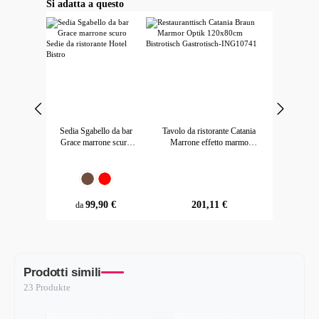
Salta la galleria dei prodotti
Si adatta a questo
Sedia Sgabello da bar
Tavolo da ristorante Catania
Grace marrone scuro
Marrone effetto marmo
Sedie da ristorante
120x80cm Tavolo da bistrot
Hotel Bistro
Tavolo per ospiti
Seleziona
Colore
Marrone scuro
Rosso
prezzo normale:
99,90 €
prezzo normale:
201,11 €
da
Prodotti simili
23 Produkte