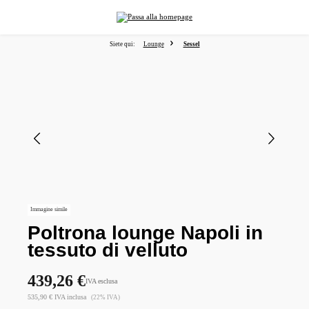
nuto principale
Siete qui:
Lounge
Sessel
Salta la galleria di immagini
Immagine simile
Poltrona lounge Napoli in
tessuto di velluto
439,26 €
IVA esclusa
535,90 € IVA inclusa
(22% IVA)