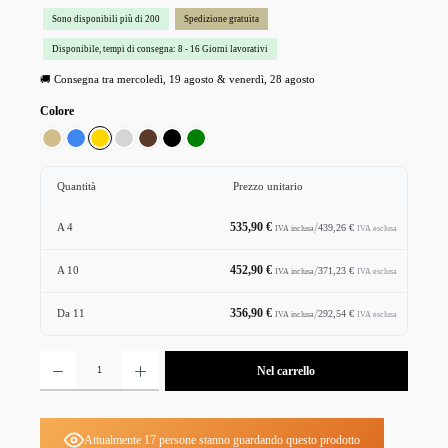
Sono disponibili più di 200
Spedizione gratuita
Disponibile, tempi di consegna: 8 - 16 Giorni lavorativi
🚚 Consegna tra mercoledì, 19 agosto & venerdì, 28 agosto
Seleziona
Colore
Beige
Blu
Gold
Grigio
Marrone
Nero
Verde
Quantità
Prezzo unitario
535,90 €
/
439,26 €
A
4
IVA esclusa
IVA inclusa
452,90 €
/
371,23 €
A
10
IVA esclusa
IVA inclusa
356,90 €
/
292,54 €
Da
11
IVA esclusa
IVA inclusa
Quantità del prodotto: inserisci la quantità desiderata o usa i pulsanti per aumentare o diminuire la 
Nel carrello
Attualmente 17 persone stanno guardando questo prodotto