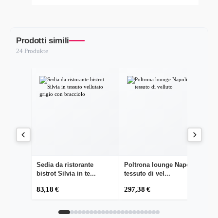
Prodotti simili
24 Produkte
Sedia da ristorante
Poltrona lounge Napoli in
Po
bistrot Silvia in te...
tessuto di vel...
te
83,18 €
297,38 €
2