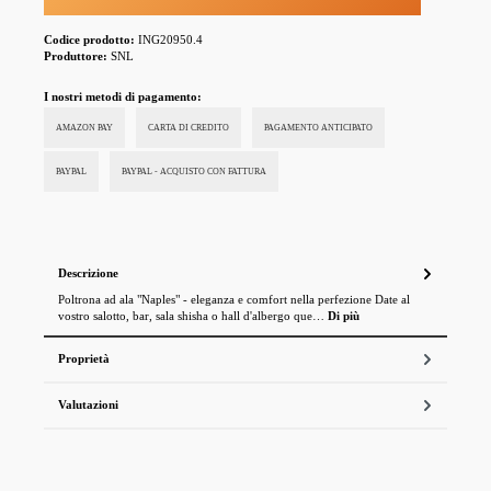
Codice prodotto:
ING20950.4
Produttore:
SNL
I nostri metodi di pagamento:
AMAZON PAY
CARTA DI CREDITO
PAGAMENTO ANTICIPATO
PAYPAL
PAYPAL - ACQUISTO CON FATTURA
Descrizione
Poltrona ad ala "Naples" - eleganza e comfort nella perfezione Date al
vostro salotto, bar, sala shisha o hall d'albergo que…
Di più
Proprietà
Valutazioni