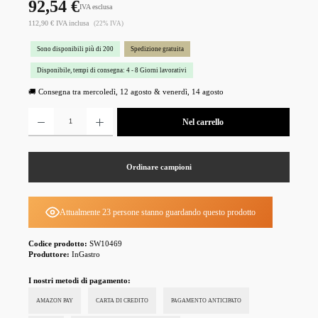
92,54 €
IVA esclusa
112,90 € IVA inclusa
(22% IVA)
Sono disponibili più di 200
Spedizione gratuita
Disponibile, tempi di consegna: 4 - 8 Giorni lavorativi
🚚 Consegna tra mercoledì, 12 agosto & venerdì, 14 agosto
Quantità del prodotto: inserisci la quantità desiderata o usa i pulsanti per aumentare o diminuire la 
Nel carrello
Ordinare campioni
Attualmente 23 persone stanno guardando questo prodotto
Codice prodotto:
SW10469
Produttore:
InGastro
I nostri metodi di pagamento:
AMAZON PAY
CARTA DI CREDITO
PAGAMENTO ANTICIPATO