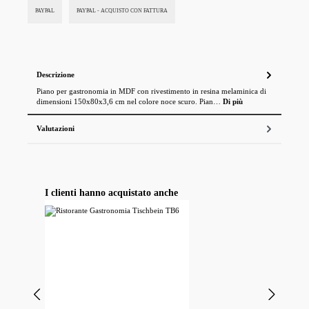
PAYPAL
PAYPAL - ACQUISTO CON FATTURA
Descrizione
Piano per gastronomia in MDF con rivestimento in resina melaminica di
dimensioni 150x80x3,6 cm nel colore noce scuro. Pian…
Di più
Valutazioni
Salta la galleria dei prodotti
I clienti hanno acquistato anche