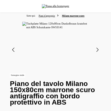
nuto principale
Siete qui:
Piani d'appoggio
Milano marrone scuro
Salta la galleria di immagini
Immagine simile
Piano del tavolo Milano
150x80cm marrone scuro
antigraffio con bordo
protettivo in ABS