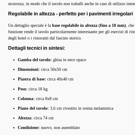
sicurezza, in modo che il tavolo non traballi anche in caso di utilizzo inten
Erforderlich
Cookie
Diese Cookies sind für die Grundfunktionen der Website erforderlich.
Anbieter
Zweck
Dauer
Alle akzeptieren
Anpassen
Alle ablehnen
Regolabile in altezza - perfetto per i pavimenti irregolari
 è al momento disponibile.)
e non è al momento disponibile.)
Funktional
session-
Dieser Shop
Sitzungsverwaltung
Sitzung
Diese Cookies ermöglichen erweiterte Funktionen und Personalisierung.
Un dettaglio speciale è la
base regolabile in altezza (fino a 10 mm)
, che
Analyse
csrf
Dieser Shop
Schutz vor Cross-Site-Request-Forgery
Sitzung
Diese Cookies helfen uns, die Nutzung unserer Website zu verstehen.
funzione rende il tavolo particolarmente interessante per gli esercizi di ri
Marketing
bubisoft_cookie_consent
Dieser Shop
Speichert Ihre Cookie-Einstellungen
365 Tage
degli hotel o i ristoranti dal fascino storico.
Diese Cookies werden verwendet, um Ihnen relevante Werbung anzuzeigen.
wishlist-enabled
Dieser Shop
Wunschliste-Funktionalität
30 Tage
Dettagli tecnici in sintesi:
Gamba del tavolo:
ghisa in nero opaco
Dimensioni:
circa 50x50 cm
Piastra di base:
circa 40x40 cm
Peso:
circa 18 kg
Colonna:
circa 8x8 cm
Piano del tavolo:
3,6 cm rivestito in resina melaminica
Altezza:
circa 74 cm
Condizione:
nuovo, non assemblato