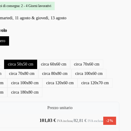
i di consegna: 2 - 4 Giorni lavorativi
martedì, 11 agosto & giovedì, 13 agosto
volo
ero
m
circa 50x50 cm
circa 60x60 cm
circa 70x60 cm
m
circa 70x80 cm
circa 80x80 cm
circa 100x60 cm
cm
circa 100x80 cm
circa 120x60 cm
circa 120x70 cm
cm
circa 180x80 cm
Prezzo unitario
/
101,03 €
82,81 €
-2%
IVA esclusa
IVA inclusa