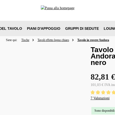
DEL TAVOLO
PIANI D'APPOGGIO
GRUPPI DI SEDUTE
LOUN
Siete qui:
Tische
Tavoli effetto legno chiaro
Tavolo in rovere Andora
Tavolo
Andora
nero
82,81 
101,03 € IVA in
Valutazione media
7 Valutazioni
Sono disponibili