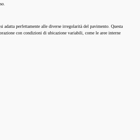
so.
 si adatta perfettamente alle diverse irregolarità del pavimento. Questa
storazione con condizioni di ubicazione variabili, come le
aree interne