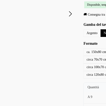
Disponibile, temp
🚚 Consegna tra 
Seleziona
Gamba del ta
Argento
N
Seleziona
Formato
ca. 150x80 c
circa 70x70 c
circa 100x70 
circa 120x80 
Quantità
A
9