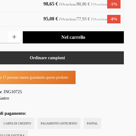
/
98,65 €
80,86 €
-5%
IVA esclusa
IVA inclusa
/
95,08 €
77,93 €
-8%
IVA esclusa
IVA inclusa
tto: inserisci la quantità desiderata o usa i pulsanti per aumentare o diminuire la q
Nel carrello
Ordinare campioni
e 17 persone stanno guardando questo prodotto
o:
ING10725
astro
 di pagamento:
CARTA DI CREDITO
PAGAMENTO ANTICIPATO
PAYPAL
STO CON FATTURA