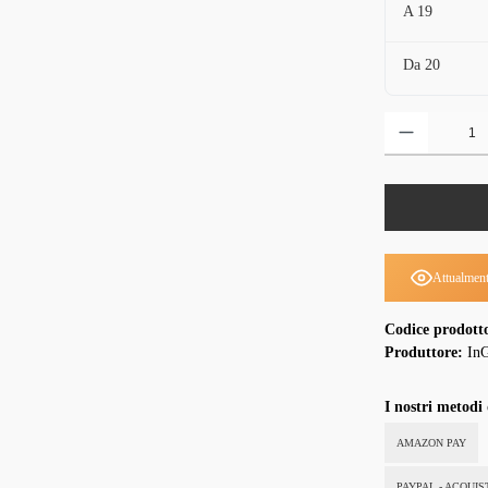
A
19
Da
20
Quantità del prodo
Attualment
Codice prodott
Produttore:
InG
I nostri metodi
AMAZON PAY
PAYPAL - ACQUI