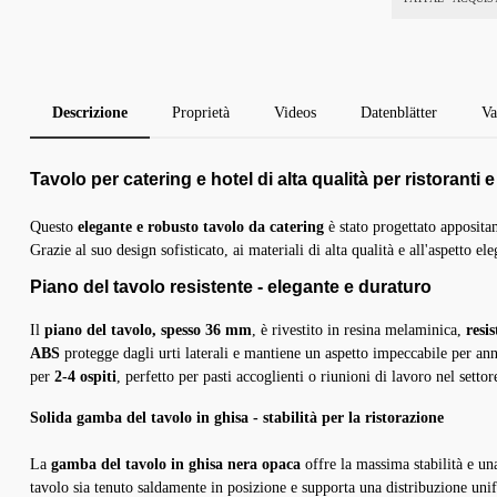
Descrizione
Proprietà
Videos
Datenblätter
Va
Tavolo per catering e hotel di alta qualità per ristoranti e
Questo
elegante e robusto tavolo da catering
è stato progettato apposita
Grazie al suo design sofisticato, ai materiali di alta qualità e all'aspetto e
Piano del tavolo resistente - elegante e duraturo
Il
piano del tavolo, spesso 36 mm
, è rivestito in resina melaminica,
resis
ABS
protegge dagli urti laterali e mantiene un aspetto impeccabile per an
per
2-4 ospiti
, perfetto per pasti accoglienti o riunioni di lavoro nel settor
Solida gamba del tavolo in ghisa - stabilità per la ristorazione
ir verwenden Cookies
La
gamba del tavolo in ghisa nera opaca
offre la massima stabilità e un
ese Website verwendet Cookies, um Ihnen das beste Erlebnis auf unserer Website zu
eten. Sie können auswählen, welche Cookie-Kategorien Sie zulassen möchten.
tavolo sia tenuto saldamente in posizione e supporta una distribuzione un