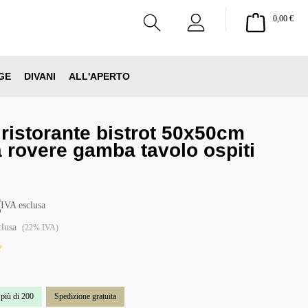
Il ca
0,00 €
GE
DIVANI
ALL'APERTO
 ristorante bistrot 50x50cm
 rovere gamba tavolo ospiti
€
IVA esclusa
clusa
(22% IVA)
 di 5 su 5 stelle
 più di 200
Spedizione gratuita