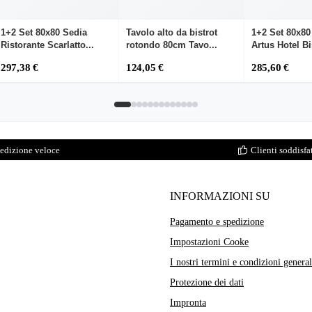
1+2 Set 80x80 Sedia
Tavolo alto da bistrot
1+2 Set 80x80
Ristorante Scarlatto...
rotondo 80cm Tavo...
Artus Hotel Bi
297,38 €
124,05 €
285,60 €
edizione veloce
Clienti soddisfat
INFORMAZIONI SU
Pagamento e spedizione
Impostazioni Cooke
I nostri termini e condizioni general
Protezione dei dati
Impronta