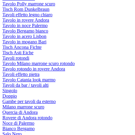
Tavolo Polly marrone scuro
Tisch Rom Dunkelbraun
Tavoli effetto legno chiaro
Tavolo in rovere Andora
Tavolo in noce Palermo
Tavolo Bergamo bianco
Tavolo in acero Lisbon
Tavolo in mogano Bari
Tisch Ancona Fichte
Tisch Asti Eiche
Tavoli rotondi
Tavolo Milano marrone scuro rotondo
Tavolo rotondo in rovere Andora
Tavoli effetto pietra
Tavolo Catania look marmo
Tavoli da bar / tavoli alti
Singolo
Doppio
Gambe per tavoli da esterno
Milano marrone scuro
Quercia di Andora
Rovere di Andora rotondo
Noce di Palermo
Bianco Bergamo
Salo Nero