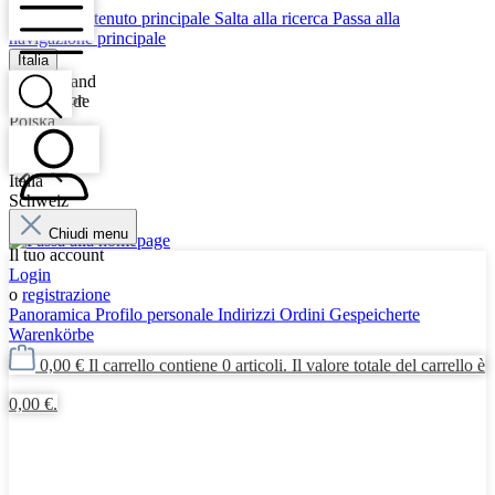
Passa al contenuto principale
Salta alla ricerca
Passa alla
navigazione principale
Italia
Deutschland
Navigation
Nederlande
Polska
Danmark
Österreich
Italia
Schweiz
Suche
France
Chiudi menu
Mein Konto
Il tuo account
Login
o
registrazione
Panoramica
Profilo personale
Indirizzi
Ordini
Gespeicherte
Warenkörbe
0,00 €
Il carrello contiene 0 articoli. Il valore totale del carrello è
0,00 €.