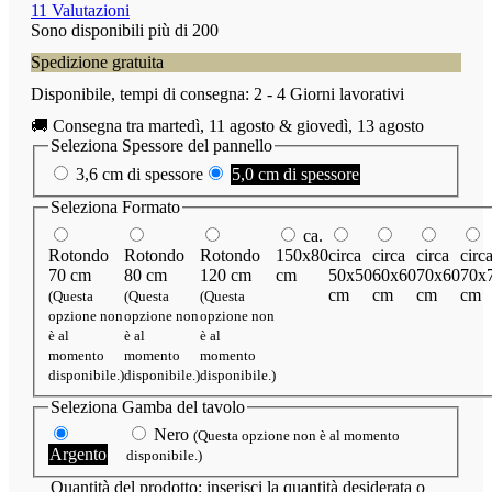
11 Valutazioni
Sono disponibili più di 200
Spedizione gratuita
Disponibile, tempi di consegna: 2 - 4 Giorni lavorativi
🚚 Consegna tra martedì, 11 agosto & giovedì, 13 agosto
Seleziona
Spessore del pannello
3,6 cm di spessore
5,0 cm di spessore
Seleziona
Formato
ca.
Rotondo
Rotondo
Rotondo
150x80
circa
circa
circa
circ
70 cm
80 cm
120 cm
cm
50x50
60x60
70x60
70x
cm
cm
cm
cm
(Questa
(Questa
(Questa
opzione non
opzione non
opzione non
è al
è al
è al
momento
momento
momento
disponibile.)
disponibile.)
disponibile.)
Seleziona
Gamba del tavolo
Nero
(Questa opzione non è al momento
Argento
disponibile.)
Quantità del prodotto: inserisci la quantità desiderata o