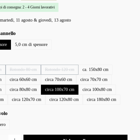
i di consegna: 2 - 4 Giorni lavorativi
martedì, 11 agosto & giovedì, 13 agosto
pannello
sore
5,0 cm di spessore
m
Rotondo 80 cm
Rotondo 120 cm
ca. 150x80 cm
opzione non è al momento disponibile.)
(Questa opzione non è al momento disponibile.)
(Questa opzione non è al momento disponibile.)
m
circa 60x60 cm
circa 70x60 cm
circa 70x70 cm
m
circa 80x80 cm
circa 100x70 cm
circa 100x80 cm
cm
circa 120x70 cm
circa 120x80 cm
circa 180x80 cm
volo
ero
tto: inserisci la quantità desiderata o usa i pulsanti per aumentare o diminuire la q