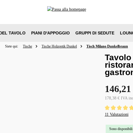
DEL TAVOLO
PIANI D'APPOGGIO
GRUPPI DI SEDUTE
LOUN
Siete qui:
Tische
Tische Holzoptik Dunkel
Tisch Milano Dunkelbraun
Tavolo
ristora
gastro
146,21
178,38 € IVA in
Valutazione media
11 Valutazioni
Sono disponibili