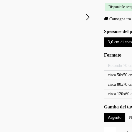
Disponibile, temp
🚚 Consegna tra 
Seleziona
Spessore del 
3,6 cm di spes
Seleziona
Formato
Rotondo 70 c
(Questa 
circa 50x50 c
circa 80x70 c
circa 120x60 
Seleziona
Gamba del ta
Argento
N
Quantità del prodo