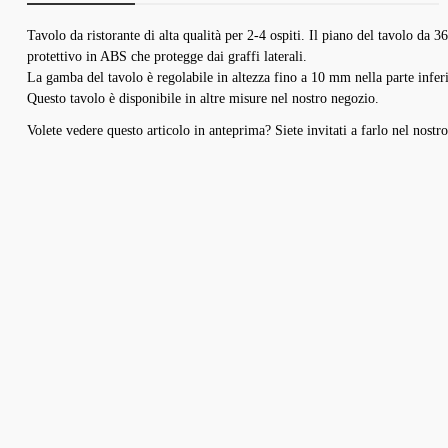
Tavolo da ristorante di alta qualità per 2-4 ospiti. Il piano del tavolo da
protettivo in ABS che protegge dai graffi laterali.
ir verwenden Cookies
La gamba del tavolo è regolabile in altezza fino a 10 mm nella parte inferio
Questo tavolo è disponibile in altre misure nel nostro negozio.
ese Website verwendet Cookies, um Ihnen das beste Erlebnis auf unserer Website zu
eten. Sie können auswählen, welche Cookie-Kategorien Sie zulassen möchten.
Volete vedere questo articolo in anteprima? Siete invitati a farlo nel no
Erforderlich
Cookie
Diese Cookies sind für die Grundfunktionen der Website erforderlich.
Anbieter
Zweck
Dauer
Alle akzeptieren
Anpassen
Alle ablehnen
Funktional
session-
Dieser Shop
Sitzungsverwaltung
Sitzung
Diese Cookies ermöglichen erweiterte Funktionen und Personalisierung.
Analyse
csrf
Dieser Shop
Schutz vor Cross-Site-Request-Forgery
Sitzung
Diese Cookies helfen uns, die Nutzung unserer Website zu verstehen.
Marketing
bubisoft_cookie_consent
Dieser Shop
Speichert Ihre Cookie-Einstellungen
365 Tage
Diese Cookies werden verwendet, um Ihnen relevante Werbung anzuzeigen.
wishlist-enabled
Dieser Shop
Wunschliste-Funktionalität
30 Tage
e scuro
nto disponibile.)