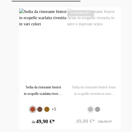
Salta la galleria dei prodotti
AUSVERKAUFT
W
Di
bi
Sedia da ristorante bistrot
Sedia da ristorante bistrot Artus
in ecopelle scarlatta rivestita
in ecopelle rivestita in nero e
in vari colori
marrone scuro
Seleziona
Seleziona
Colore
+
5
Colore
Kupfer
Marrone scuro
Altbraun
Finta pelle - Nero
Finta pelle - marron
(Questa opzione non è al mome
49,00 €*
49,90 €*
106,90 €*
da