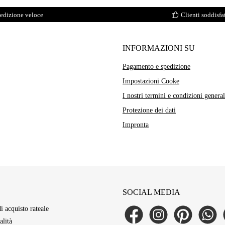
edizione veloce
Clienti soddisfat
INFORMAZIONI SU
Pagamento e spedizione
Impostazioni Cooke
I nostri termini e condizioni general
Protezione dei dati
Impronta
SOCIAL MEDIA
di acquisto rateale
Facebook
Instagram
Pinterest
WhatsAp
L
lità