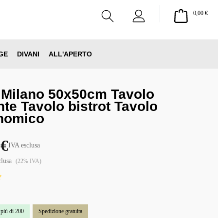
Il ca
0,00 €
GE
DIVANI
ALL'APERTO
 Milano 50x50cm Tavolo
nte Tavolo bistrot Tavolo
nomico
 €
IVA esclusa
clusa
(22% IVA)
 di 5 su 5 stelle
 più di 200
Spedizione gratuita