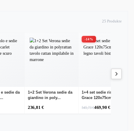
25 Produkte
-14%
 e sedie da
1+2 Set Verona sedie da
1+4 set sedie ristorante
..
giardino in poly...
Grace 120x75cm ...
236,81 €
469,90 €
545,73 €