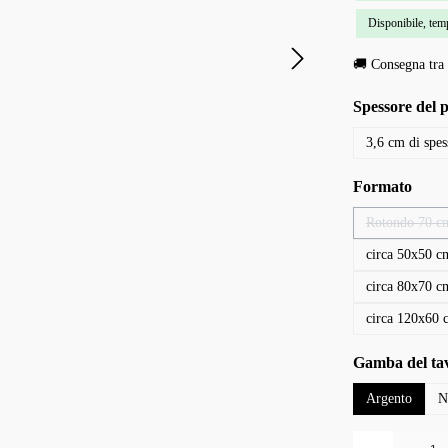
Disponibile, temp
🚚 Consegna tra 
Seleziona
Spessore del 
3,6 cm di spes
Seleziona
Formato
Rotondo 70 c
(Questa 
circa 50x50 c
circa 80x70 c
circa 120x60 
Seleziona
Gamba del ta
Argento
N
Quantità del prodo