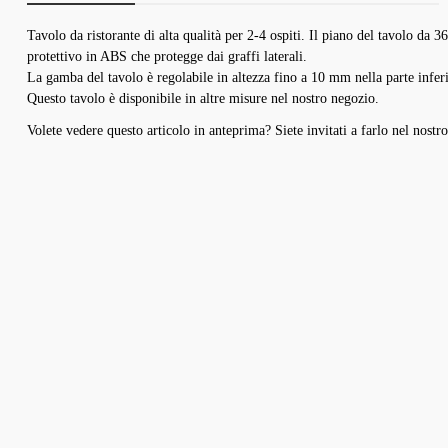
Tavolo da ristorante di alta qualità per 2-4 ospiti. Il piano del tavolo da
protettivo in ABS che protegge dai graffi laterali.
ir verwenden Cookies
La gamba del tavolo è regolabile in altezza fino a 10 mm nella parte inferio
Questo tavolo è disponibile in altre misure nel nostro negozio.
ese Website verwendet Cookies, um Ihnen das beste Erlebnis auf unserer Website zu
eten. Sie können auswählen, welche Cookie-Kategorien Sie zulassen möchten.
Volete vedere questo articolo in anteprima? Siete invitati a farlo nel no
Erforderlich
Cookie
Diese Cookies sind für die Grundfunktionen der Website erforderlich.
Anbieter
Zweck
Dauer
Alle akzeptieren
Anpassen
Alle ablehnen
Funktional
session-
Dieser Shop
Sitzungsverwaltung
Sitzung
Diese Cookies ermöglichen erweiterte Funktionen und Personalisierung.
Analyse
csrf
Dieser Shop
Schutz vor Cross-Site-Request-Forgery
Sitzung
Diese Cookies helfen uns, die Nutzung unserer Website zu verstehen.
Marketing
bubisoft_cookie_consent
Dieser Shop
Speichert Ihre Cookie-Einstellungen
365 Tage
Diese Cookies werden verwendet, um Ihnen relevante Werbung anzuzeigen.
wishlist-enabled
Dieser Shop
Wunschliste-Funktionalität
30 Tage
e scuro
nto disponibile.)