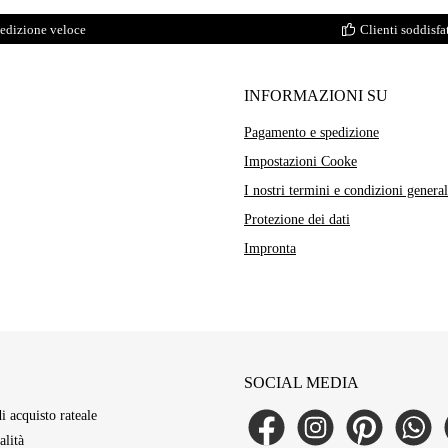
edizione veloce
Clienti soddisfat
INFORMAZIONI SU
Pagamento e spedizione
Impostazioni Cooke
I nostri termini e condizioni general
Protezione dei dati
Impronta
SOCIAL MEDIA
di acquisto rateale
Facebook
Instagram
Pinterest
WhatsAp
L
lità