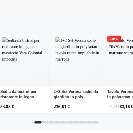
-30%
Sedia da bistrot per
1+2 Set Verona sedie da
Tavolo Veron
ristorante in legno...
giardino in poly...
in polyrattan 
83,88 €
236,81 €
83,18 
118,88 €