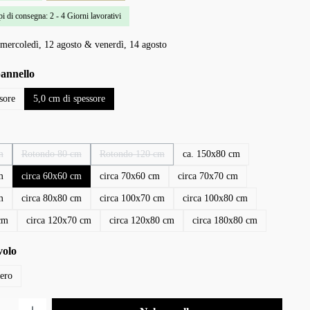
i di consegna: 2 - 4 Giorni lavorativi
mercoledì, 12 agosto & venerdì, 14 agosto
pannello
sore
5,0 cm di spessore
m
Rotondo 80 cm
Rotondo 120 cm
ca. 150x80 cm
opzione non è al momento disponibile.)
(Questa opzione non è al momento disponibile.)
(Questa opzione non è al momento disponibile.)
m
circa 60x60 cm
circa 70x60 cm
circa 70x70 cm
m
circa 80x80 cm
circa 100x70 cm
circa 100x80 cm
cm
circa 120x70 cm
circa 120x80 cm
circa 180x80 cm
volo
ero
tto: inserisci la quantità desiderata o usa i pulsanti per aumentare o diminuire la q