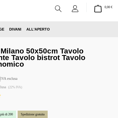
Il ca
0,00 €
GE
DIVANI
ALL'APERTO
 Milano 50x50cm Tavolo
nte Tavolo bistrot Tavolo
nomico
€
IVA esclusa
clusa
(22% IVA)
 di 5 su 5 stelle
 più di 200
Spedizione gratuita