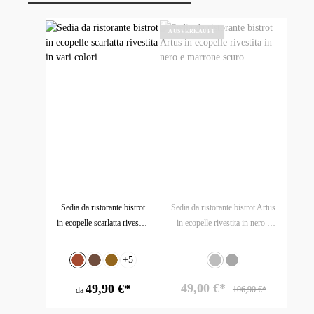
Salta la galleria dei prodotti
AUSVERKAUFT
W
Di
bi
Sedia da ristorante bistrot
Sedia da ristorante bistrot Artus
in ecopelle scarlatta rivestita
in ecopelle rivestita in nero e
in vari colori
marrone scuro
Seleziona
Seleziona
Colore
+
5
Colore
Kupfer
Marrone scuro
Altbraun
Finta pelle - Nero
Finta pelle - marron
(Questa opzione non è al mome
49,00 €*
49,90 €*
106,90 €*
da