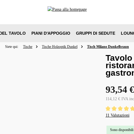
DEL TAVOLO
PIANI D'APPOGGIO
GRUPPI DI SEDUTE
LOUN
Siete qui:
Tische
Tische Holzoptik Dunkel
Tisch Milano Dunkelbraun
Tavolo
ristora
gastro
93,54 
114,12 € IVA in
Valutazione media
11 Valutazioni
Sono disponibili